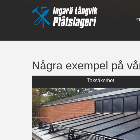
S
Några exempel på vår
Taksäkerhet