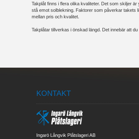
Takplåt finns i flera olika kvaliteter. Det som skiljer 
stå emot solblekning. Faktorer som påverkar takets livs
mellan pris och kvalitet.
Takplåtar tillverkas i önskad längd. Det innebär att 
KONTAKT
Ingarö Långvik Plåtslageri AB