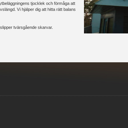
är ytbeläggningens tjocklek och förmåga att
längd. Vi hjälper dig att hitta rätt balans
du slipper tvärsgående skarvar.