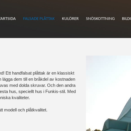
TARTSIDA
FALSADE PLÅTTAK
KULÖRER
SNÖSKOTTNING
BILD
med! Ett handfalsat plåttak är en klassiskt
n lägga dem till en bråkdel av kostnaden
kruvas med dolda skruvar. Och den andra
ta hus, speciellt hus i Funkis-stil. Med
iska kvaliteter.
t modell och plåtkvalitet.